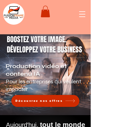
BOOSTEZ VOTRE IMAGE.
DÉVELOPPEZ VOTRE BUSINESS
Production vidéo et
contenu IA
Pour les entreprises qui veulent
impacter
Découvrez nos offres
tout le monde
,
Aujourd'hui